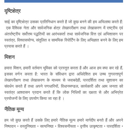
दृष्ट‍िक्षेत्र
साई का दृष्ट‍िक्षेत्र उसका प्रतिनिधान करते है जो कुछ बनने की हम अभि‍लाषा करते हैं:
एक वैश्वि‍क नेता और सार्वजनिक क्षेत्र लेखापरीक्षण तथा लेखाकरण में राष्ट्रीय एवं
अंतर्राष्ट्रीय सर्वोत्तम पद्धतियों का आरंभकर्ता तथा सार्वजनिक वित्त एवं अभि‍शासन पर
स्वतंत्र, विश्वासयोग्य, संतुलित व सामयिक रिपोर्टिंग के लिए अभि‍ज्ञात बनने के लिए हम
प्रयास करते हैं ।
मिशन
हमारा मिशन, हमारी वर्तमान भूमिका को प्रस्तुत करता है और आज हम क्या कर रहे हैं,
इसका वर्णन करता है: भारत के संविधान द्वारा अधि‍देशि‍त हम उच्च गुणवत्तापूर्ण
लेखापरीक्षण तथा लेखाकरण के माध्यम से जवाबदेही, पारदर्श‍िता तथा सु‍शासन का
संवर्धन करते हैं तथा अपने पणधारियों, विधानमण्डल, कार्यकारी और आम जनता को
स्वतंत्र आश्वासन प्रदान करते हैं कि लोक निधि‍यों का दक्षता से और अभि‍प्रेत
प्रयोजनों के लिए उपयोग किया जा रहा है ।
नैतिक मून्य
हम जो कुछ करते हैं उसके लिए हमारे नैतिक मूल्य हमारे मार्गदीप बनते हैं और अपने
निष्पादन • वस्तुनिष्ठता • सत्यनिष्ठा • विश्वसनीयता • वृत्तीय उत्कृष्टता • पारदर्श‍िता •