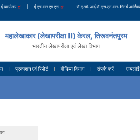
ई-कार्यालय
ई-एच आर एम एस
सी.ए.जी.-आई.सी.एस.एस.आर. रिसर्च आर्टिकल 
महालेखाकार (लेखापरीक्षा II) केरल, तिरूवनंतपुरम
भारतीय लेखापरीक्षा एवं लेखा विभाग
रम
प्रकाशन एवं रिपोर्ट
मीडिया विभाग
संपर्क करें
एम्पलॉई
क्षा