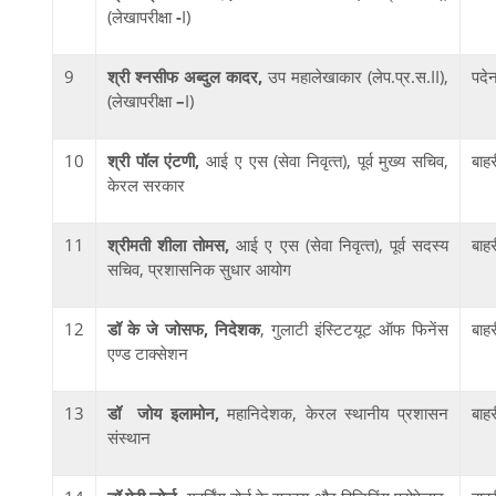
(लेखापरीक्षा
-
I)
9
श्री श्नसीफ अब्दुल कादर,
उप महालेखाकार (लेप.प्र.स.II),
पदे
(लेखापरीक्षा
–
I)
10
श्री पॉल एंटणी
,
आई ए एस (सेवा निवृत्‍त), पूर्व मुख्‍य सचिव,
बाह
केरल सरकार
11
श्रीमती शीला तोमस
,
आई ए एस (सेवा निवृत्‍त), पूर्व सदस्‍य
बाह
सचिव, प्रशासनिक सुधार आयोग
12
डॉ के जे जोसफ
, निदेशक
, गुलाटी इंस्टिटयूट ऑफ फिनेंस
बाह
एण्ड टाक्सेशन
13
डॉ जोय इलामोन
,
महानिदेशक, केरल स्थानीय प्रशासन
बाह
संस्थान