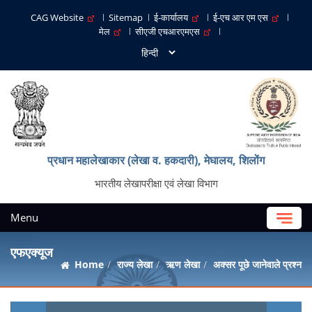
CAG Website
Sitemap
ई-कार्यालय
ई-एच आर एम एस
मेल
सीएजी एचआरएमएस
प्रधान महालेखाकार (लेखा व. हकदारी), मेघालय, शिलोंग
भारतीय लेखापरीक्षा एवं लेखा विभाग
Menu
एफएक्यूज
Home
राज्य लेखा
ऋण लेखा
अक्सर पूछे जानेवाले प्रश्न