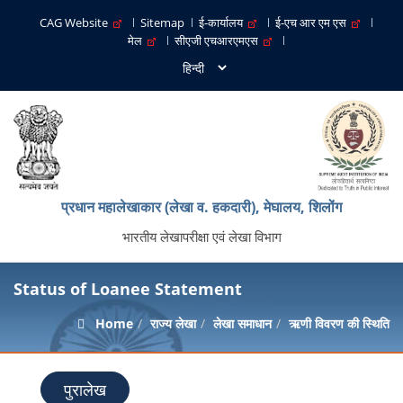
CAG Website
Sitemap
ई-कार्यालय
ई-एच आर एम एस
मेल
सीएजी एचआरएमएस
प्रधान महालेखाकार (लेखा व. हकदारी), मेघालय, शिलोंग
भारतीय लेखापरीक्षा एवं लेखा विभाग
Status of Loanee Statement
Home
राज्य लेखा
लेखा समाधान
ऋणी विवरण की स्थिति
पुरालेख