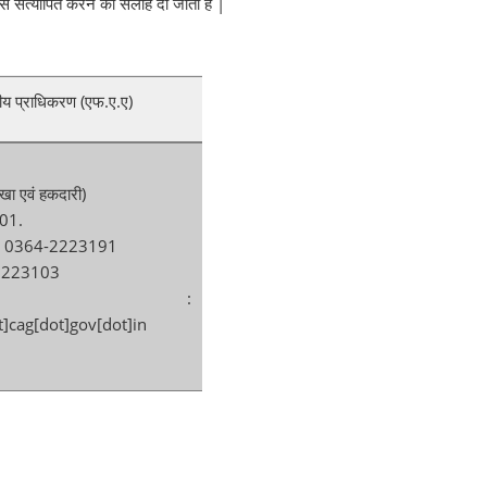
से सत्यापित करने की सलाह दी जाती है |
य प्राधिकरण (एफ.ए.ए)
खा एवं हकदारी)
001.
्या : 0364-2223191
4-2223103
मेल :
]cag[dot]gov[dot]in