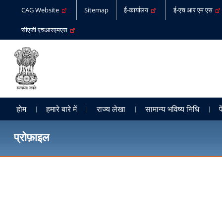
CAG Website
Sitemap
ई-कार्यालय
ई-एच आर एम एस
सीएजी एचआरएमएस
होम
हमारे बारे में
राज्य लेखा
सामान्य भविष्य निधि
प
प्रोफ़ाइल