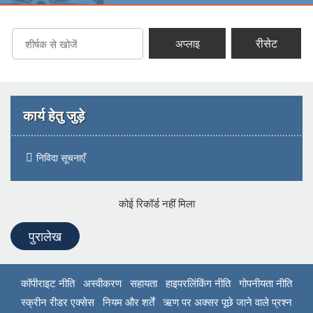
रीसेट
अप्लाइ
कार्य हेतु जुड़े
निविदा सूचनाएँ
कोई रिकॉर्ड नहीं मिला
पुरालेख
कॉपीराइट नीति
अस्वीकरण
सहायता
हाइपरलिंकिंग नीति
गोपनीयता नीति
स्क्रीन रीडर एक्सेस
नियम और शर्तें
ऋण पर अक्सर पूछे जाने वाले प्रश्न