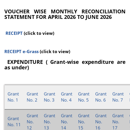
VOUCHER WISE MONTHLY RECONCILIATION
STATEMENT FOR APRIL 2026 TO JUNE 2026
RECEIPT
(click to view)
RECEIPT e-Grass
(click to view)
EXPENDITURE ( Grant-wise expenditure are
as under)
Grant
Grant
Grant
Grant
Grant
Grant
Grant
No. 1
No. 2
No. 3
No. 4
No. 5
No. 6
No. 7
Grant
Grant
Grant
Grant
Grant
Grant
Grant
No.
No.
No.
No.
No.
No.
No. 11
12
13
14
15
16
17