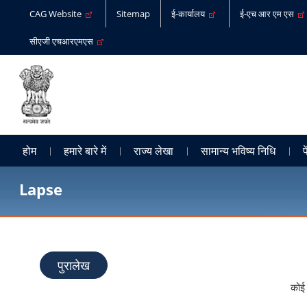
CAG Website
Sitemap
ई-कार्यालय
ई-एच आर एम एस
सीएजी एचआरएमएस
होम
हमारे बारे में
राज्य लेखा
सामान्य भविष्य निधि
प
Lapse
पुरालेख
कोई 