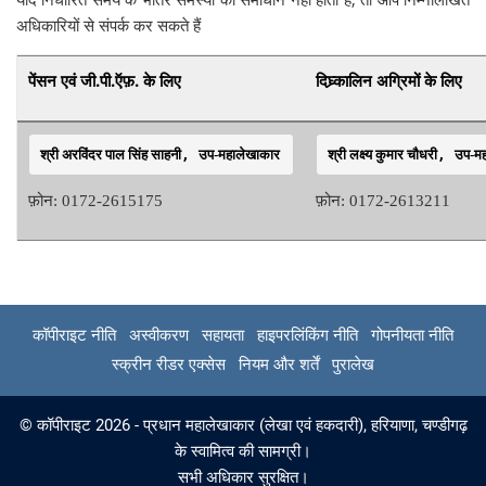
अधिकारियों से संपर्क कर सकते हैं
पेंसन एवं जी.पी.ऍफ़. के लिए
दिघ्र्कालिन अग्रिमों के लिए
श्री अरविंदर पाल सिंह साहनी
, 
उप-महालेखाकार 
श्री लक्ष्य कुमार चौधरी
, 
उप-मह
फ़ोन: 0172-2615175
फ़ोन: 0172-2613211
कॉपीराइट नीति
अस्वीकरण
सहायता
हाइपरलिंकिंग नीति
गोपनीयता नीति
स्क्रीन रीडर एक्सेस
नियम और शर्तें
पुरालेख
© कॉपीराइट 2026 - प्रधान महालेखाकार (लेखा एवं हकदारी), हरियाणा, चण्‍डीगढ़
के स्वामित्व की सामग्री।
सभी अधिकार सुरक्षित।