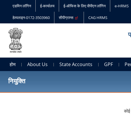
एडमिन लॉगिन
ई-कार्यालय
ई-ऑफिस के लिए वीपीएन लॉगिन
e-HRMS
हेल्पलाइन-0172-3503960
सीपीग्राम्स
CAG HRMS
प
होम
About Us
State Accounts
GPF
Pe
नियुक्ति
कोई 