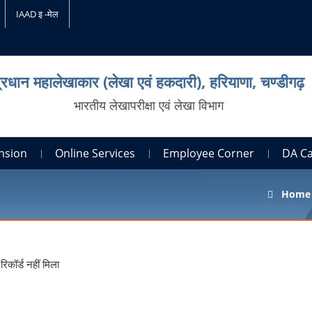
IAAD इ -मेल
्रधान महालेखाकार (लेखा एवं हकदारी), हरियाणा, चण्‍डीगढ़
भारतीय लेखापरीक्षा एवं लेखा विभाग
nsion
Online Services
Employee Corner
DA C
Home
रिकॉर्ड नहीं मिला