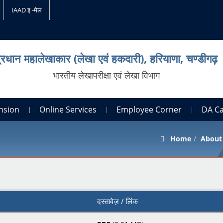
IAAD इ -मेल
्रधान महालेखाकार (लेखा एवं हकदारी), हरियाणा, चण्‍डीगढ़
भारतीय लेखापरीक्षा एवं लेखा विभाग
nsion
Online Services
Employee Corner
DA C
Home
About
दस्तावेज़ / लिंक