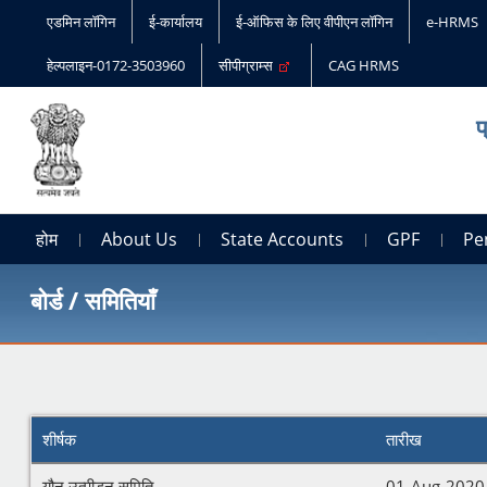
एडमिन लॉगिन
ई-कार्यालय
ई-ऑफिस के लिए वीपीएन लॉगिन
e-HRMS
हेल्पलाइन-0172-3503960
सीपीग्राम्स
CAG HRMS
प
होम
About Us
State Accounts
GPF
Pe
बोर्ड / समितियाँ
शीर्षक
तारीख
यौन उत्पीड़न समिति
01-Aug-2020