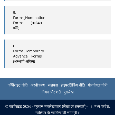
5.
Forms_Nomination
Forms (नामांकन
फॉर्म)
6.
Forms_Temporary
Advance Forms
(अस्थायी अग्रिम)
कॉपीराइट नीति
अस्वीकरण
सहायता
हाइपरलिंकिंग नीति
गोपनीयता नीति
नियम और शर्तें
पुरालेख
© कॉपीराइट 2026 - प्रधान महालेखाकार (लेखा एवं हकदारी)-।।, मध्‍य प्रदेश,
ग्‍वालियर के स्वामित्व की सामग्री।