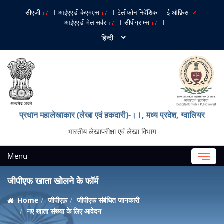
सीएजी
आईएएडी केएमएस
टेलीफोन निर्देशिका
ई-ऑफ़िस
आईएएडी मेल सर्वर
सीपीग्राम्स
प्रधान महालेखाकार (लेखा एवं हकदारी)-।।, मध्‍य प्रदेश, ग्‍वालियर
भारतीय लेखापरीक्षा एवं लेखा विभाग
Menu
जीपीएफ खाता खोलने के फॉर्म
Home
जीपीएफ़
जीपीएफ संबंधित जानकारी
नए खाता संख्या के लिए आवेदन