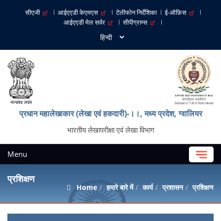
सीएजी
आईएएडी केएमएस
टेलीफोन निर्देशिका
ई-ऑफ़िस
आईएएडी मेल सर्वर
सीपीग्राम्स
प्रधान महालेखाकार (लेखा एवं हकदारी)-।।, मध्‍य प्रदेश, ग्‍वालियर
भारतीय लेखापरीक्षा एवं लेखा विभाग
Menu
प्रशिक्षण
Home
हमारे बारे में
कार्य
प्रशासन
प्रशिक्षण