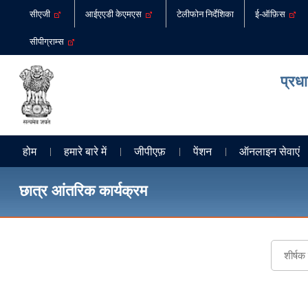
सीएजी
आईएएडी केएमएस
टेलीफोन निर्देशिका
ई-ऑफ़िस
सीपीग्राम्स
प्रध
होम
हमारे बारे में
जीपीएफ़
पेंशन
ऑनलाइन सेवाएं
छात्र आंतरिक कार्यक्रम