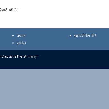
िकॉर्ड नहीं मिला।
सहायता
हाइपरलिंकिंग नीति
पुरालेख
ालियर के स्वामित्व की सामग्री।