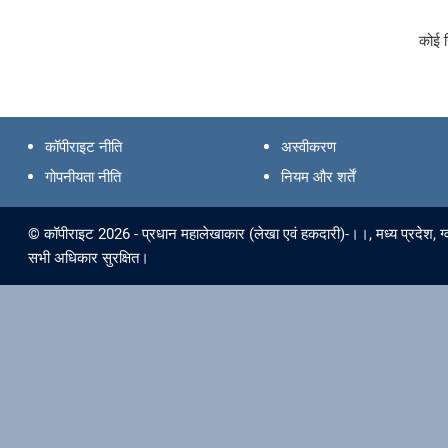
कोई र
कॉपीराइट नीति
अस्वीकरण
गोपनीयता नीति
नियम और शर्तें
© कॉपीराइट 2026 - प्रधान महालेखाकार (लेखा एवं हकदारी)-।।, मध्‍य प्रदेश, ग्‍व
सभी अधिकार सुरक्षित।