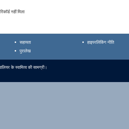
रिकॉर्ड नहीं मिला
सहायता
हाइपरलिंकिंग नीति
पुरालेख
ालियर के स्वामित्व की सामग्री।