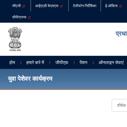
सीएजी
आईएएडी केएमएस
टेलीफोन निर्देशिका
ई-ऑफ़िस
सीपीग्राम्स
प्रध
होम
हमारे बारे में
जीपीएफ़
पेंशन
ऑनलाइन सेवाएं
युवा पेशेवर कार्यक्रम