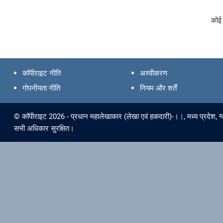
कोई 
कॉपीराइट नीति
अस्वीकरण
गोपनीयता नीति
नियम और शर्तें
© कॉपीराइट 2026 - प्रधान महालेखाकार (लेखा एवं हकदारी)-।।, मध्‍य प्रदेश, ग्‍व
सभी अधिकार सुरक्षित।