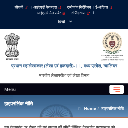
सीएजी
आईएएडी केएमएस
टेलीफोन निर्देशिका
ई-ऑफ़िस
आईएएडी मेल सर्वर
सीपीग्राम्स
प्रधान महालेखाकार (लेखा एवं हकदारी)-।।, मध्‍य प्रदेश, ग्‍वालियर
भारतीय लेखापरीक्षा एवं लेखा विभाग
Menu
हाइपरलिंक नीति
Home
हाइपरलिंक नीति
इस वेबसाईट पर होस्ट की गई सूचना की सीधी लिंकि‍ग वेबसाईट प्रशासक को