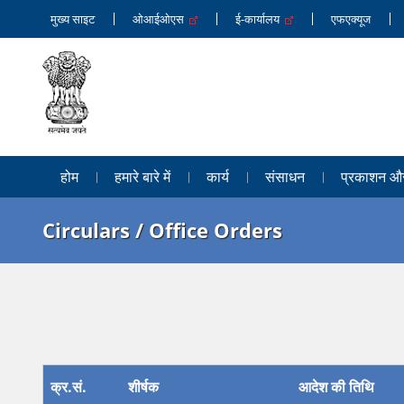
मुख्य साइट
ओआईओएस
ई-कार्यालय
एफएक्यूज
होम
हमारे बारे में
कार्य
संसाधन
प्रकाशन और 
Circulars / Office Orders
क्र.सं.
शीर्षक
आदेश की तिथि