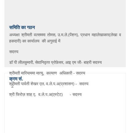
अध्‍यक्षा श्रीमती वल्सममा तोमस, उ.म.ले.(पेंशन), प्रधान महालेखाकार(लेखा व
हकदारी) का कार्यालय की अगुवाई में
सदस्‍य
डॉ पी लीलकुमारी, सेवानिवृत्‍त प्रोफ़ेसर, आइ एम जी- बाहरी सदस्‍य
श्रीमती मारियाममा मात्यू, कल्‍याण अधिकारी - सदस्‍य
श्रीमती पार्वती शेखर एल, व.ले.प.अ(प्रशासन) - सदस्‍य
2
श्री फिरोज़ शाह ए, व.ले.प.अ(एस्‍टेट) - सदस्‍य