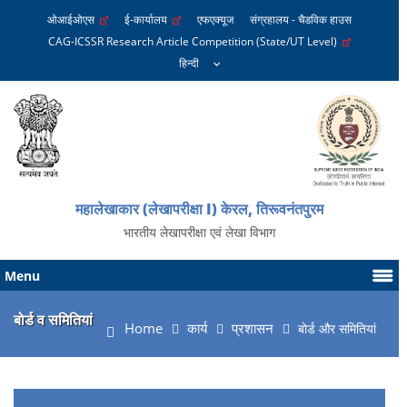
ओआईओएस
ई-कार्यालय
एफएक्यूज
संग्रहालय - चैडविक हाउस
CAG-ICSSR Research Article Competition (State/UT Level)
महालेखाकार (लेखापरीक्षा I) केरल, तिरूवनंतपुरम
भारतीय लेखापरीक्षा एवं लेखा विभाग
Menu
बोर्ड व समितियां
Home
कार्य
प्रशासन
बोर्ड और समितियां