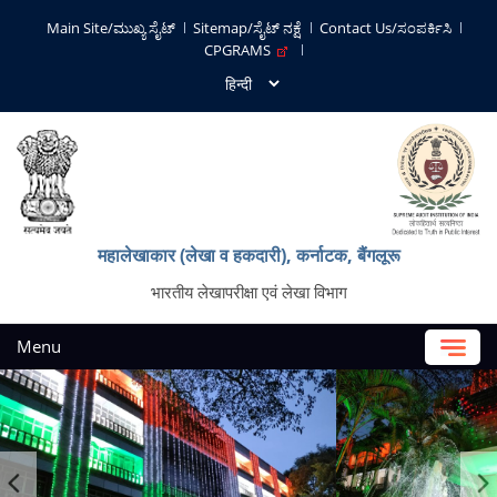
Main Site/ಮುಖ್ಯ ಸೈಟ್
Sitemap/ಸೈಟ್ ನಕ್ಷೆ
Contact Us/ಸಂಪರ್ಕಿಸಿ
CPGRAMS
महालेखाकार (लेखा व हकदारी), कर्नाटक, बैंगलूरू
भारतीय लेखापरीक्षा एवं लेखा विभाग
Menu