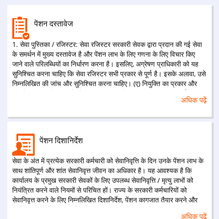
पेंशन दस्तावेज
1. सेवा पुस्तिका / रजिस्टर: सेवा रजिस्टर सरकारी सेवक द्वारा प्रदान की गई सेवा
के समर्थन में मुख्य दस्तावेज है और पेंशन लाभ के लिए गणना के लिए विचार किए
जाने वाले परिलब्धियों का निर्धारण करना है। इसलिए, अग्रेषण प्राधिकारी को यह
सुनिश्चित करना चाहिए कि सेवा रजिस्टर सभी प्रकार से पूर्ण है। इसके अलावा, उसे
निम्नलिखित की जांच और सुनिश्चित करना चाहिए। (ए) नियुक्ति का प्रकार और
जिसके तहत प्राधिकारी को नोट किया जाना चाहिए। (ख) क्या सरकारी कर्मचारी की
अधिक पढ़ें
सेवानिवृत्ति से शुरू होने तक सेवा जारी है और उचित सत्यापन के तहत दर्ज की गई
है। (ग) सरकारी सेवक की सेवानिवृत्ति की तिथि / मृत्यु की तारीख दर्ज की गई है।
(d) सेवा में आने वाले सभी अवकाशों को अवकाश, समय में शामिल होने, आदि के रूप
में नियमित किया जाता है। (() यदि सरकारी कर्मचारी को निलंबन के अधीन रखा गया
पेंशन दिशानिर्देश
है, तो निलंबन की अवधि को ड्यूटी, छुट्टी या निलंबन की अवधि के रूप में नियमित
किया जाता है, और प्रविष्टियों को सक्षम प्राधिकारी के आदेशों के अनुसार बनाया
सेवा के अंत में प्रत्येक सरकारी कर्मचारी को सेवानिवृत्ति के दिन उनके पेंशन लाभ के
जाता है।
साथ शांतिपूर्ण और शांत सेवानिवृत्त जीवन का अधिकार है। यह आवश्यक है कि
कार्यालय के प्रमुख सरकारी सेवकों के लिए उपलब्ध सेवानिवृत्ति / मृत्यु लाभों को
नियंत्रित करने वाले नियमों से परिचित हों। राज्य के सरकारी कर्मचारियों को
सेवानिवृत्त करने के लिए निम्नलिखित दिशानिर्देश, पेंशन कागजात तैयार करने और
अग्रेषित करने में सहायक होंगे: पेंशन स्वीकृत करने के लिए सक्षम प्रत्येक अधिकारी
अधिक पढ़ें