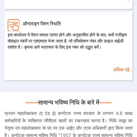
को (प्रत्येक वर्ष मई और नवंबर में) अधीनस्थ अधिकारी से 2 वर्ष के भीतर सेवानिवृत्त
होने के कारण उसके अधीन सरकारी सेवकों की सूची प्राप्त करनी चाहिए (KCSRs
का नियम 323)। अराजपत्रित अधिकारियों के संबंध में पेंशन के कागजात एजी (ए
एंड ई) को कार्यालय के संबंधित प्रमुखों द्वारा अधिकारी की सेवानिवृत्ति की तारीख से
ऑनलाइन पेंशन स्थिति
कम से कम 3 महीने पहले प्रस्तुत किए जाने चाहिए। (नियम 326 और KCSRs का
नियम 332 (सी))। सभी राजपत्रित अधिकारियों को पेंशन के लिए अपना आवेदन
इस कार्यालय में पेंशन मामला प्राप्त होने और अनुक्रमित होने के बाद, सभी पंजीकृत
फॉर्म icers से कम से कम एक वर्ष पहले KCSRs के सेवानिवृत्ति (नियम ३२ of (१))
मोबाइल नंबरों पर एसएमएस भेजा जाता है, जो एप्लिकेशन नंबर और फ़ाइल आईडी
में जमा करना चाहिए
दर्शाता है। कृपया आगे पत्राचार के लिए इस नंबर को उद्धृत करें।
अधिक पढ़ें
सामान्य भविष्य निधि के बारे में
प्रधान महालेखाकार (ए एंड ई) कर्नाटक राज्य सरकार के लगभग 4.8 लाख
कर्मचारियों के व्यक्तिगत जीपीएफ खातों का रखरखाव करता है। निधि समूह का
नेतृत्व उप महालेखाकार के पद पर एक आईए और एएस अधिकारी द्वारा किया जाता
है। कर्नाटक सामान्य भविष्य निधि "1957 के कर्नाटक राज्य सामान्य भविष्य निधि