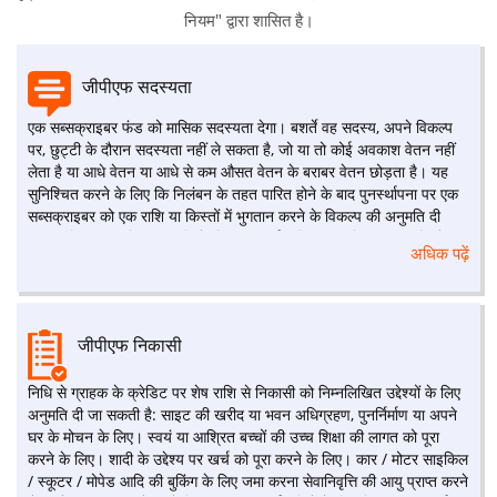
नियम" द्वारा शासित है।
जीपीएफ सदस्यता
एक सब्सक्राइबर फंड को मासिक सदस्यता देगा। बशर्ते वह सदस्य, अपने विकल्प
पर, छुट्टी के दौरान सदस्यता नहीं ले सकता है, जो या तो कोई अवकाश वेतन नहीं
लेता है या आधे वेतन या आधे से कम औसत वेतन के बराबर वेतन छोड़ता है। यह
सुनिश्चित करने के लिए कि निलंबन के तहत पारित होने के बाद पुनर्स्थापना पर एक
सब्सक्राइबर को एक राशि या किस्तों में भुगतान करने के विकल्प की अनुमति दी
जाएगी, किसी भी राशि की अवधि के लिए स्वीकार्य अधिकतम राशि बकाया राशि से
अधिक पढ़ें
अधिक नहीं होगी। ग्राहक निम्नलिखित तरीके से छुट्टी के दौरान सदस्यता नहीं लेने
के लिए अपना इरादा बताएगा (ए) यदि वह एक अधिकारी है जो छुट्टी पर आगे बढ़ने के
बाद निकाले गए अपने पहले बिल में सदस्यता के खाते में कोई कटौती नहीं करता है,
तो वह अपना खुद का बिल निकालता है। (ख) यदि वह ऐसा अधिकारी नहीं है जो
जीपीएफ निकासी
अवकाश पर जाने से पहले अपने कार्यालय के प्रमुख को लिखित संचार द्वारा अपने
स्वयं के वेतन बिलों को आकर्षित करता है।
निधि से ग्राहक के क्रेडिट पर शेष राशि से निकासी को निम्नलिखित उद्देश्यों के लिए
अनुमति दी जा सकती है: साइट की खरीद या भवन अधिग्रहण, पुनर्निर्माण या अपने
घर के मोचन के लिए। स्वयं या आश्रित बच्चों की उच्च शिक्षा की लागत को पूरा
करने के लिए। शादी के उद्देश्य पर खर्च को पूरा करने के लिए। कार / मोटर साइकिल
/ स्कूटर / मोपेड आदि की बुकिंग के लिए जमा करना सेवानिवृत्ति की आयु प्राप्त करने