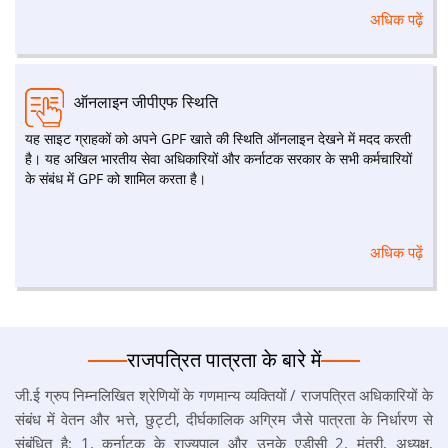
से पहले या दस साल से पहले किसी भी समय कर्मचारियों के लिए रियायत स्वीकार्य
अधिक पढ़ें
होगी या जब ग्राहक ने कुल सेवा के बीस साल पूरे कर लिए हों (यदि कोई हो तो टूटी
हुई सेवा सहित) जो भी उप में निर्दिष्ट उद्देश्य के लिए पहले हो -नियम 1)। (नियम २४
(१))। निकासी के लिए शर्तें केवल एक ही उद्देश्य के लिए एक वापसी की अनुमति है।
भविष्य निधि से निकासी आमतौर पर 12 महीने के वेतन से अधिक नहीं होगी या
ऑनलाइन जीपीएफ स्थिति
ग्राहक की क्रेडिट के लिए बकाया शेष राशि का पचहत्तर प्रतिशत होगा। विभाग के
प्रमुख 90 प्रतिशत की निकासी को मंजूरी दे सकते हैं ग्राहक के पिछले 12 महीनों
यह साइट ग्राहकों को अपने GPF खाते की स्थिति ऑनलाइन देखने में मदद करती
की सेवा के दौरान, बिना किसी कारण बताए शेष राशि। इसका लाभ केवल एक बार
है। यह अखिल भारतीय सेवा अधिकारियों और कर्नाटक सरकार के सभी कर्मचारियों
लिया जा सकता है।
के संबंध में GPF को शामिल करता है।
अधिक पढ़ें
राजपत्रित पात्रता के बारे में
जी.ई ग्रुप निम्नलिखित श्रेणियों के गणमान्य व्यक्तियों / राजपत्रित अधिकारियों के
संबंध में वेतन और भत्ते, छुट्टी, दीर्घकालिक अग्रिम जैसे पात्रता के निर्धारण से
संबंधित है: 1. कर्नाटक के राज्यपाल और उनके एडीसी 2. मंत्री, अध्यक्ष,