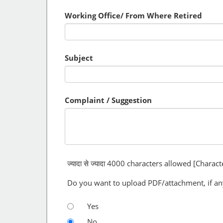
Working Office/ From Where Retired
Subject
Complaint / Suggestion
ज्यादा से ज्यादा
4000
characters allowed [Characte
Do you want to upload PDF/attachment, if an
Yes
No