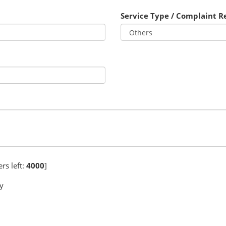
Service Type / Complaint Re
rs left:
4000
]
y