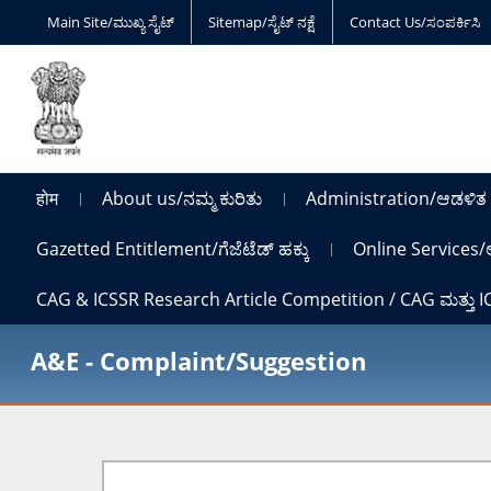
Main Site/ಮುಖ್ಯ ಸೈಟ್
Sitemap/ಸೈಟ್ ನಕ್ಷೆ
Contact Us/ಸಂಪರ್ಕಿಸಿ
होम
About us/ನಮ್ಮ ಕುರಿತು
Administration/ಆಡಳಿತ
Gazetted Entitlement/ಗೆಜೆಟೆಡ್ ಹಕ್ಕು
Online Services/
CAG & ICSSR Research Article Competition / CAG ಮತ್ತು 
A&E - Complaint/Suggestion