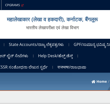
CPGRAMS
महालेखाकार (लेखा व हकदारी), कर्नाटक, बैंगलूरू
भारतीय लेखापरीक्षा एवं लेखा विभाग
State Accounts/ರಾಜ್ಯ ಲೆಕ್ಕಪತ್ರಗಳು
GPF/ಸಾಮಾನ್ಯ ಭವಿಷ್ಯ ನಿ
ಆನ್ ಲೈನ್ ಸೇವೆಗಳು
Help Desk/ಹೆಲ್ಪ್ ಡೆಸ್ಕ್
ICSSR ಸಂಶೋಧನಾ ಲೇಖನ ಸ್ಪರ್ಧೆ
राजभाषा/ರಾಜಭಾಷಾ
Home