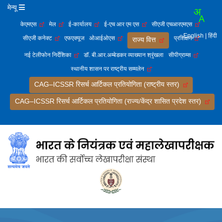
मेन्यू
केएमएस
मेल
ई-कार्यालय
ई-एच आर एम एस
सीएजी एचआरएमएस
English
| हिंदी
सीएजी कनेक्ट
एफएक्यूज
ओआईओएस
प्रशिक्षण
राज्य वित्त
नई टेलीफोन निर्देशिका
डॉ. बी.आर.अम्बेडकर व्याख्यान श्रृंखला
सीपीग्राम्स
स्थानीय शासन पर राष्ट्रीय सम्मलेन
CAG–ICSSR रिसर्च आर्टिकल प्रतियोगिता (राष्ट्रीय स्तर)
CAG–ICSSR रिसर्च आर्टिकल प्रतियोगिता (राज्य/केंद्र शासित प्रदेश स्तर)