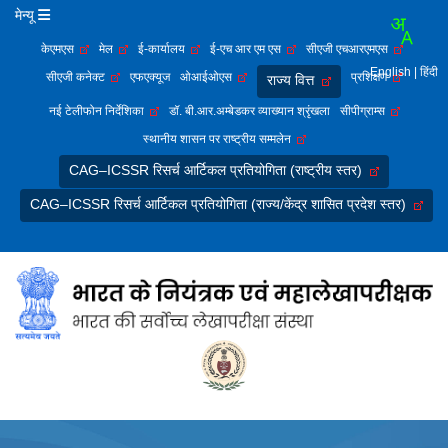
मेन्यू
केएमएस
मेल
ई-कार्यालय
ई-एच आर एम एस
सीएजी एचआरएमएस
English
| हिंदी
सीएजी कनेक्ट
एफएक्यूज
ओआईओएस
प्रशिक्षण
राज्य वित्त
नई टेलीफोन निर्देशिका
डॉ. बी.आर.अम्बेडकर व्याख्यान श्रृंखला
सीपीग्राम्स
स्थानीय शासन पर राष्ट्रीय सम्मलेन
CAG–ICSSR रिसर्च आर्टिकल प्रतियोगिता (राष्ट्रीय स्तर)
CAG–ICSSR रिसर्च आर्टिकल प्रतियोगिता (राज्य/केंद्र शासित प्रदेश स्तर)