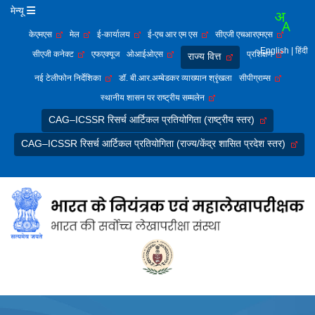
मेन्यू
केएमएस
मेल
ई-कार्यालय
ई-एच आर एम एस
सीएजी एचआरएमएस
English
| हिंदी
सीएजी कनेक्ट
एफएक्यूज
ओआईओएस
प्रशिक्षण
राज्य वित्त
नई टेलीफोन निर्देशिका
डॉ. बी.आर.अम्बेडकर व्याख्यान श्रृंखला
सीपीग्राम्स
स्थानीय शासन पर राष्ट्रीय सम्मलेन
CAG–ICSSR रिसर्च आर्टिकल प्रतियोगिता (राष्ट्रीय स्तर)
CAG–ICSSR रिसर्च आर्टिकल प्रतियोगिता (राज्य/केंद्र शासित प्रदेश स्तर)