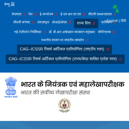
मेन्यू
केएमएस
मेल
ई-कार्यालय
ई-एच आर एम एस
सीएजी एचआरएमएस
English
| हिंदी
सीएजी कनेक्ट
एफएक्यूज
ओआईओएस
प्रशिक्षण
राज्य वित्त
नई टेलीफोन निर्देशिका
डॉ. बी.आर.अम्बेडकर व्याख्यान श्रृंखला
सीपीग्राम्स
स्थानीय शासन पर राष्ट्रीय सम्मलेन
CAG–ICSSR रिसर्च आर्टिकल प्रतियोगिता (राष्ट्रीय स्तर)
CAG–ICSSR रिसर्च आर्टिकल प्रतियोगिता (राज्य/केंद्र शासित प्रदेश स्तर)