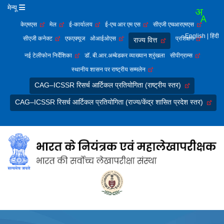
मेन्यू
केएमएस
मेल
ई-कार्यालय
ई-एच आर एम एस
सीएजी एचआरएमएस
English
| हिंदी
सीएजी कनेक्ट
एफएक्यूज
ओआईओएस
प्रशिक्षण
राज्य वित्त
नई टेलीफोन निर्देशिका
डॉ. बी.आर.अम्बेडकर व्याख्यान श्रृंखला
सीपीग्राम्स
स्थानीय शासन पर राष्ट्रीय सम्मलेन
CAG–ICSSR रिसर्च आर्टिकल प्रतियोगिता (राष्ट्रीय स्तर)
CAG–ICSSR रिसर्च आर्टिकल प्रतियोगिता (राज्य/केंद्र शासित प्रदेश स्तर)