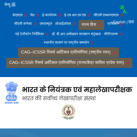
मेन्यू
केएमएस
मेल
ई-कार्यालय
ई-एच आर एम एस
सीएजी एचआरएमएस
English
| हिंदी
सीएजी कनेक्ट
एफएक्यूज
ओआईओएस
प्रशिक्षण
राज्य वित्त
नई टेलीफोन निर्देशिका
डॉ. बी.आर.अम्बेडकर व्याख्यान श्रृंखला
सीपीग्राम्स
स्थानीय शासन पर राष्ट्रीय सम्मलेन
CAG–ICSSR रिसर्च आर्टिकल प्रतियोगिता (राष्ट्रीय स्तर)
CAG–ICSSR रिसर्च आर्टिकल प्रतियोगिता (राज्य/केंद्र शासित प्रदेश स्तर)