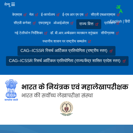
मेन्यू
केएमएस
मेल
ई-कार्यालय
ई-एच आर एम एस
सीएजी एचआरएमएस
English
| हिंदी
सीएजी कनेक्ट
एफएक्यूज
ओआईओएस
प्रशिक्षण
राज्य वित्त
नई टेलीफोन निर्देशिका
डॉ. बी.आर.अम्बेडकर व्याख्यान श्रृंखला
सीपीग्राम्स
स्थानीय शासन पर राष्ट्रीय सम्मलेन
CAG–ICSSR रिसर्च आर्टिकल प्रतियोगिता (राष्ट्रीय स्तर)
CAG–ICSSR रिसर्च आर्टिकल प्रतियोगिता (राज्य/केंद्र शासित प्रदेश स्तर)