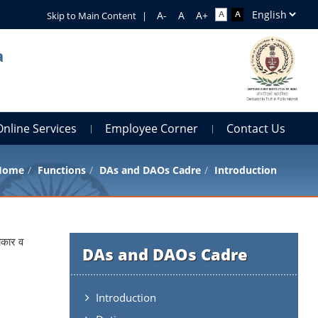
Skip to Main Content
|
a
Online Services
Employee Corner
Contact Us
Home
Functions
DAs and DAOs Cadre
Introduction
खाकार व
DAs and DAOs Cadre
Introduction