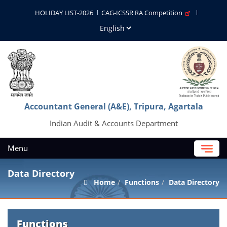
HOLIDAY LIST-2026
CAG-ICSSR RA Competition
Accountant General (A&E), Tripura, Agartala
Indian Audit & Accounts Department
Menu
Data Directory
Home
Functions
Data Directory
Functions