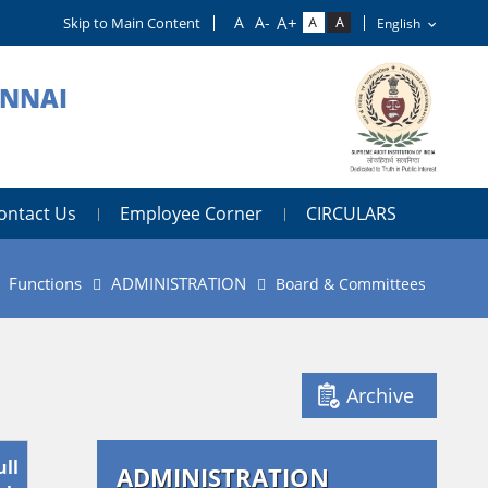
Skip to Main Content
ENNAI
ontact Us
Employee Corner
CIRCULARS
Functions
ADMINISTRATION
Board & Committees
Archive
ull
ADMINISTRATION