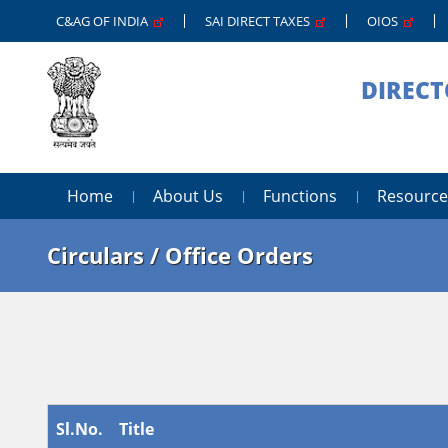
C&AG OF INDIA
SAI DIRECT TAXES
OIOS
DIRECT
Home
About Us
Functions
Resource
Circulars / Office Orders
Sl.No.
Title