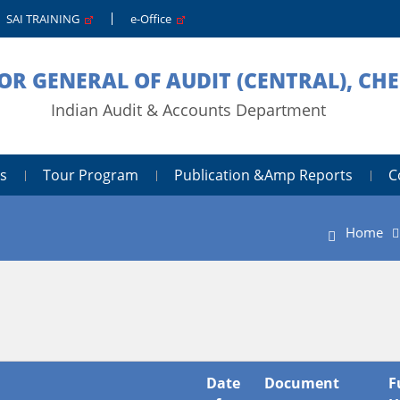
SAI TRAINING
e-Office
OR GENERAL OF AUDIT (CENTRAL), CH
Indian Audit & Accounts Department
s
Tour Program
Publication &amp Reports
C
Home
Date
Document
F