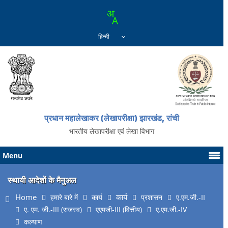
प्रधान महालेखाकर (लेखापरीक्षा) झारखंड, रांची
भारतीय लेखापरीक्षा एवं लेखा विभाग
Menu
स्थायी आदेशों के मैनुअल
Home
कार्य
हमारे बारे में
कार्य
प्रशासन
ए.एम.जी.-II
ए. एम. जी.-III (राजस्व)
एएमजी-III (वित्तीय)
ए.एम.जी.-IV
कल्याण