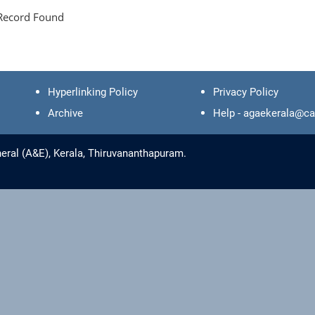
Record Found
Hyperlinking Policy
Privacy Policy
Archive
Help - agaekerala@ca
eral (A&E), Kerala, Thiruvananthapuram.