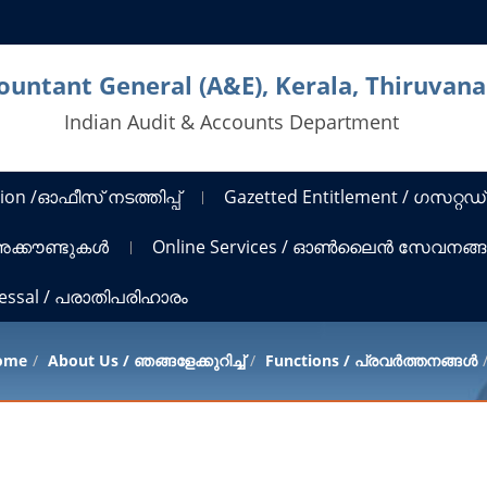
countant General (A&E), Kerala, Thiruva
Indian Audit & Accounts Department
ion /ഓഫീസ് നടത്തിപ്പ്
Gazetted Entitlement / ഗസറ്റഡ്
 അക്കൗണ്ടുകൾ
Online Services / ഓൺലൈൻ സേവനങ്
ressal / പരാതിപരിഹാരം
ome
About Us / ഞങ്ങളേക്കുറിച്ച്
Functions / പ്രവർത്തനങ്ങൾ