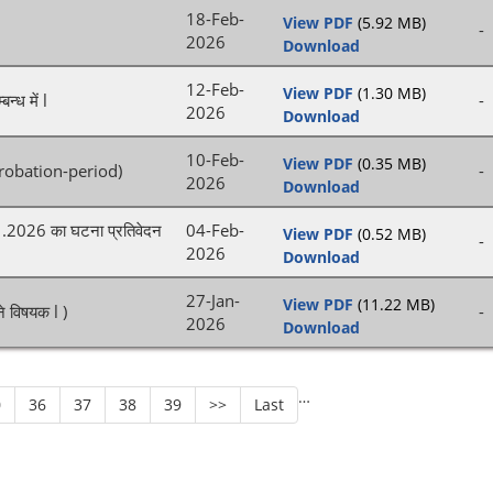
18-Feb-
View PDF
(5.92 MB)
-
2026
Download
12-Feb-
View PDF
(1.30 MB)
न्ध में l
-
2026
Download
10-Feb-
View PDF
(0.35 MB)
ि (Probation-period)
-
2026
Download
01.2026 का घटना प्रतिवेदन
04-Feb-
View PDF
(0.52 MB)
-
2026
Download
27-Jan-
View PDF
(11.22 MB)
ने विषयक l )
-
2026
Download
…
0
36
37
38
39
>>
Last