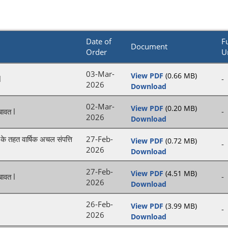
Date of
Fu
Document
Order
U
03-Mar-
View PDF
(0.66 MB)
l
-
2026
Download
02-Mar-
View PDF
(0.20 MB)
 बावत l
-
2026
Download
े तहत वार्षिक अचल संपत्ति
27-Feb-
View PDF
(0.72 MB)
-
2026
Download
27-Feb-
View PDF
(4.51 MB)
 बावत l
-
2026
Download
26-Feb-
View PDF
(3.99 MB)
-
2026
Download