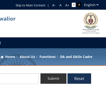
Skip to Main Content
|
walior
I
Home
About Us
Functions
DA and DAOs Cadre
Reset
Submit