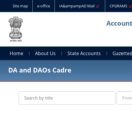
Site map
e-office
IA&ampampAD Mail
CPGRAMS
Account
Home
About Us
State Accounts
Gazetted
DA and DAOs Cadre