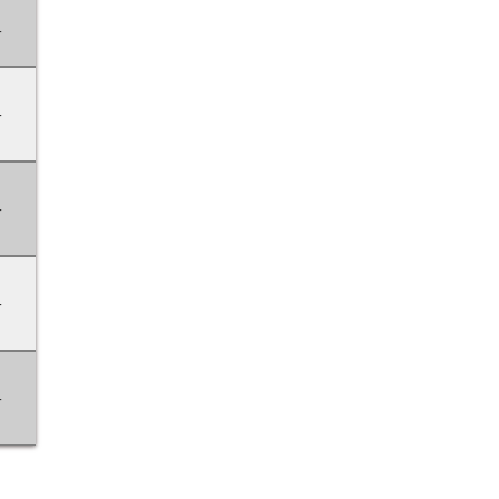
-
-
-
-
-