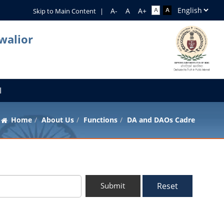
Skip to Main Content
|
walior
I
Home
About Us
Functions
DA and DAOs Cadre
Reset
Submit