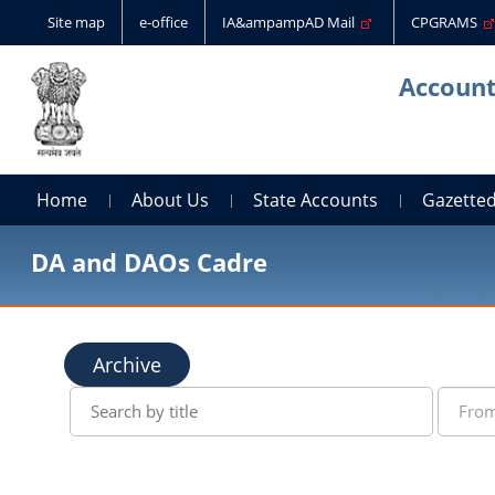
Site map
e-office
IA&ampampAD Mail
CPGRAMS
Account
Home
About Us
State Accounts
Gazetted
DA and DAOs Cadre
Archive