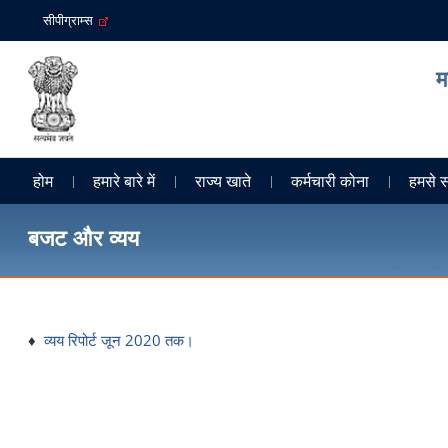
सीपीग्राम्स
म
होम
हमारे बारे में
राज्य खाते
कर्मचारी कोना
हमसे सं
बजट और व्यय
♦
व्यय रिपोर्ट जून 2020 तक।