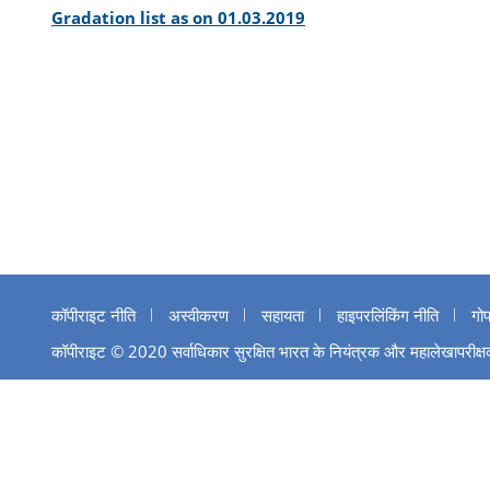
Gradation list as on 01.03.2019
कॉपीराइट नीति
अस्वीकरण
सहायता
हाइपरलिंकिंग नीति
गो
कॉपीराइट © 2020 सर्वाधिकार सुरक्षित भारत के नियंत्रक और महालेखापरीक्षक 