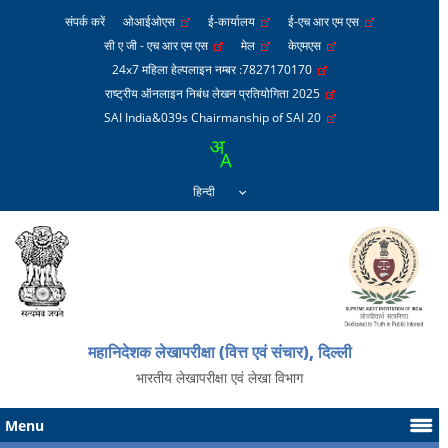
संपर्क करें
ओआईओएस
ई-कार्यालय
ई-एच आर एम एस
सी ए जी - एच आर एम एस
मेल
केएमएस
24x7 महिला हेल्पलाइन नम्बर :7827170170
राष्ट्रीय ऑनलाइन निबंध लेखन प्रतियोगिता 2025
SAI India&039s Chairmanship of SAI 20
महानिदेशक लेखापरीक्षा (वित्त एवं संचार), दिल्ली
भारतीय लेखापरीक्षा एवं लेखा विभाग
Menu