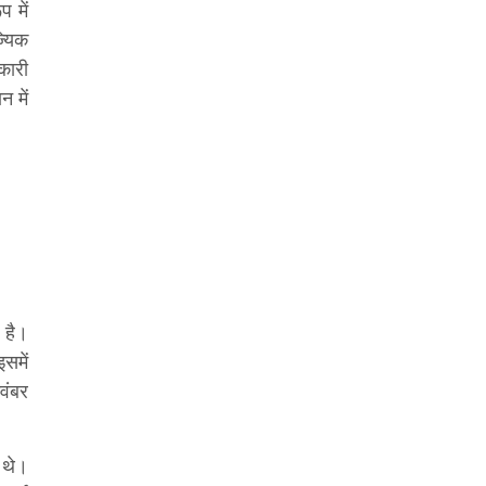
प में
्यिक
कारी
न में
 है।
समें
वंबर
 थे।