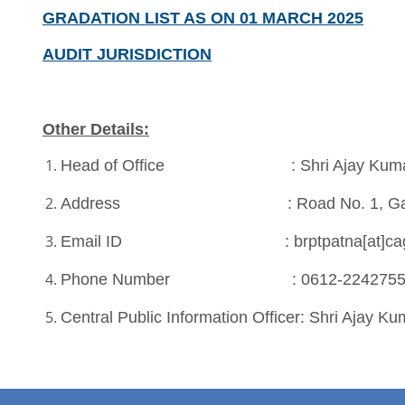
GRADATION LIST AS ON 01 MARCH 2025
AUDIT JURISDICTION
Other Details:
Head of Office : Shri Ajay Kumar J
Address : Road No. 1, Gardanib
Email ID : brptpatna[at]cag[dot
Phone Number : 0612-224275
Central Public Information Officer: Shri Ajay Ku