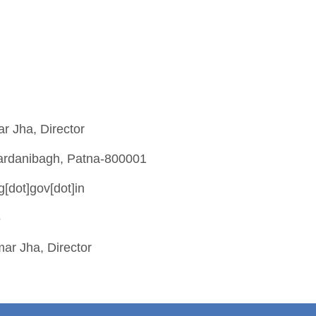
ha, Director
agh, Patna-800001
]gov[dot]in
5
mar Jha, Director