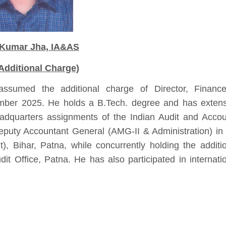
 Kumar Jha, IA&AS
(Additional Charge)
ssumed the additional charge of Director, Financ
mber 2025. He holds a B.Tech. degree and has extens
eadquarters assignments of the Indian Audit and Acco
eputy Accountant General (AMG-II & Administration) in
), Bihar, Patna, while concurrently holding the additi
t Office, Patna. He has also participated in internati