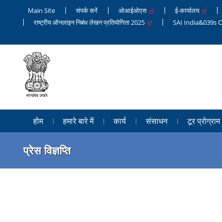
Main Site
संपर्क करें
ओआईओएस
ई-कार्यालय
राष्ट्रीय ऑनलाइन निबंध लेखन प्रतियोगिता 2025
SAI India&039s 
होम
हमारे बारे में
कार्य
संसाधन
टूर प्रोग्राम
प्रेस विज्ञप्ति