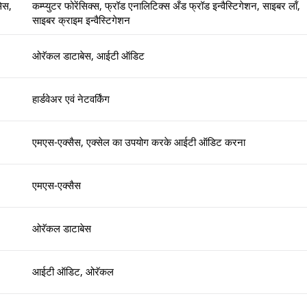
सेस,
कम्प्युटर फोरेंसिक्स, फ्रॉड एनालिटिक्स अँड फ्रॉड इन्वैस्टिगेशन, साइबर लॉं,
साइबर क्राइम इन्वैस्टिगेशन
ओरॅकल डाटाबेस, आईटी ऑडिट
हार्डवेअर एवं नेटवर्किंग
एमएस-एक्सैस, एक्सेल का उपयोग करके आईटी ऑडिट करना
एमएस-एक्सैस
ओरॅकल डाटाबेस
आईटी ऑडिट, ओरॅकल