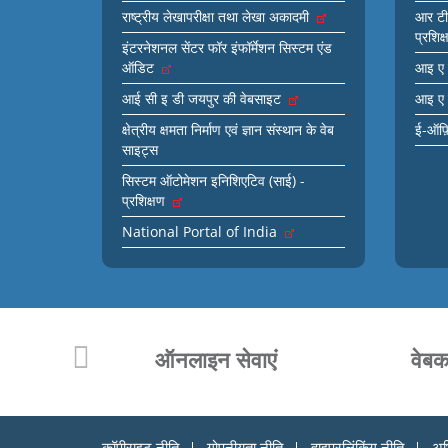
राष्ट्रीय लेखापरीक्षा तथा लेखा अकादमी
आर टी 
प्रशिक
इंटरनेशनल सेंटर फॉर इंफॉर्मेशन सिस्टम एंड
ऑडिट
आइ ए 
आई सी इ डी जयपुर की वेबसाइट
आइ ए 
क्षेत्रीय क्षमता निर्माण एवं ज्ञान संस्थान के वेब
ई-ऑफ
साइट्स
सिस्टम ऑटोमेशन इनिशिएटिव (साई) -
प्रशिक्षण
National Portal of India
लिए मेल
ऑनलाइन सेवाएं
वेबक
कॉपीराइट नीति
गोपनीयता नीति
हाइपरलिंकिंग नीति
अभ