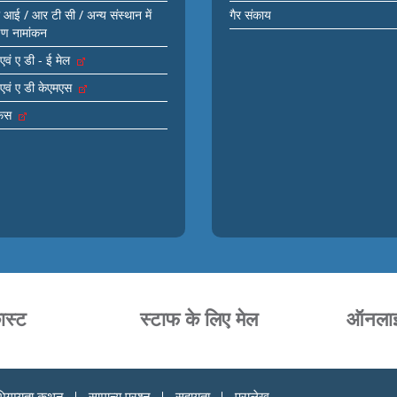
आई / आर टी सी / अन्य संस्थान में
गैर संकाय
्षण नामांकन
एवं ए डी - ई मेल
एवं ए डी केएमएस
़िस
ास्ट
स्टाफ के लिए मेल
ऑनलाइन
िगम्यता कथन
सामान्य प्रश्न
सहायता
पुरालेख