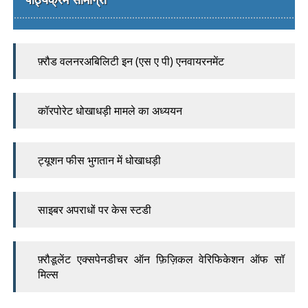
फ़्रौड वलनरअबिलिटी इन (एस ए पी) एनवायरनमेंट
कॉरपोरेट धोखाधड़ी मामले का अध्ययन
ट्यूशन फीस भुगतान में धोखाधड़ी
साइबर अपराधों पर केस स्टडी
फ़्रौडूलेंट एक्सपेनडीचर ऑन फ़िज़िकल वेरिफिकेशन ऑफ सॉ
मिल्स