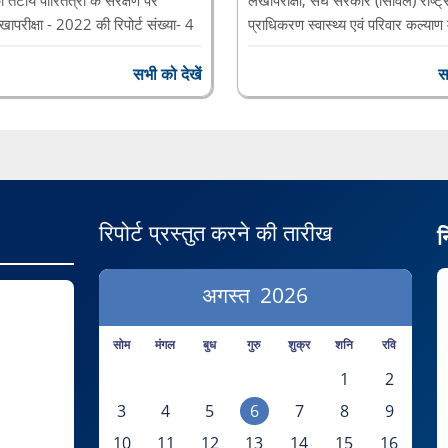
खापरीक्षा - 2022 की रिपोर्ट संख्या- 4
प्राधिकरण स्वास्थ्य एवं परिवार कल्याण
ियंत्रक-महालेखापरीक्षक का स
भारत के नियंत्रक-महालेखाप
सभी को देखें
स
रिपोर्ट प्रस्तुत करने की तारीख
न
अगस्त
2026
सोम
मंगल
बुध
गुरु
शुक्र
शनि
रवि
1
2
3
4
5
6
7
8
9
10
11
12
13
14
15
16