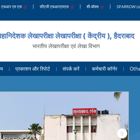
 - एचआर एम एस
सीएजी एचआरएमएस
शी-बॉक्स
SPARROW (on
हानिदेशक लेखापरीक्षा लेखापरीक्षा ( केंद्रीय ), हैदराबाद
भारतीय लेखापरीक्षा एवं लेखा विभाग
रम
प्रकाशन और रिपोर्ट
संपर्क करें
कर्मचारी कॉर्नर
Oth