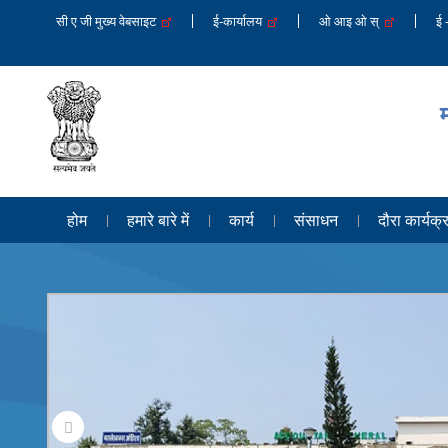
सी ए जी मुख्य वेबसाइट
ई-कार्यालय
ओ आइ ओ स्
ई
म
होम
हमारे बारे में
कार्य
संसाधन
दौरा कार्यक्