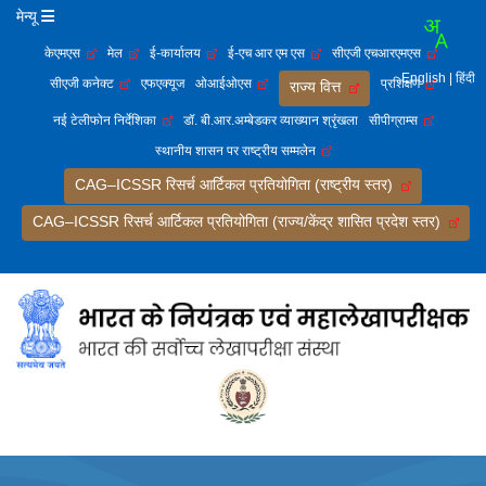
मेन्यू
केएमएस
मेल
ई-कार्यालय
ई-एच आर एम एस
सीएजी एचआरएमएस
English
| हिंदी
सीएजी कनेक्ट
एफएक्यूज
ओआईओएस
प्रशिक्षण
राज्य वित्त
नई टेलीफोन निर्देशिका
डॉ. बी.आर.अम्बेडकर व्याख्यान श्रृंखला
सीपीग्राम्स
स्थानीय शासन पर राष्ट्रीय सम्मलेन
CAG–ICSSR रिसर्च आर्टिकल प्रतियोगिता (राष्ट्रीय स्तर)
CAG–ICSSR रिसर्च आर्टिकल प्रतियोगिता (राज्य/केंद्र शासित प्रदेश स्तर)