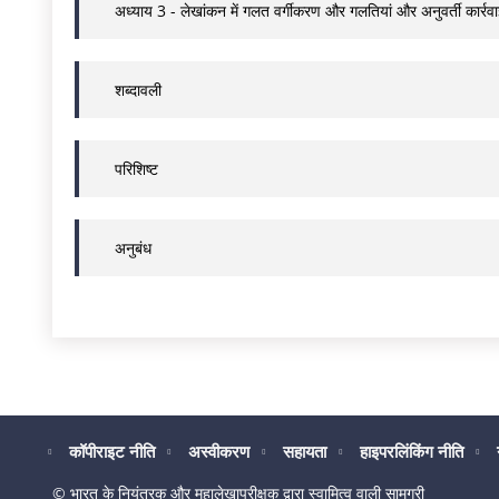
अध्याय 3 - लेखांकन में गलत वर्गीकरण और गलतियां और अनुवर्ती कार्रव
शब्दावली
परिशिष्ट
अनुबंध
कॉपीराइट नीति
अस्वीकरण
सहायता
हाइपरलिंकिंग नीति
© भारत के नियंत्रक और महालेखापरीक्षक द्वारा स्वामित्व वाली सामग्री