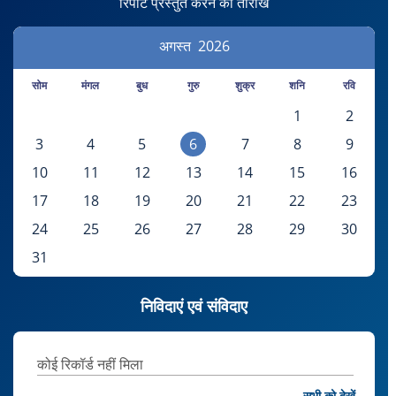
रिपोर्ट प्रस्तुत करने की तारीख
अगस्त
2026
सोम
मंगल
बुध
गुरु
शुक्र
शनि
रवि
1
2
3
4
5
6
7
8
9
10
11
12
13
14
15
16
17
18
19
20
21
22
23
24
25
26
27
28
29
30
31
निविदाएं एवं संविदाए
कोई रिकॉर्ड नहीं मिला
सभी को देखें