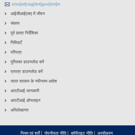
icisa[at]cag[dot]gov[dot]in
आईसीआईएसए में जीवन
संकाय
पूर्व छात्र निर्देशिका
निविदाएँ
परिपत्र
पुस्तिका डाउनलोड करें
प्रपत्र डाउनलोड करें
भारत सरकार के नवीनतम आदेश
आरटीआई जानकारी
आरटीआई ऑनलाइन
अभिलेखागार
नियम एवं शर्तें
गोपनीयता नीति
कॉपीराइट नीति
अस्वीकरण