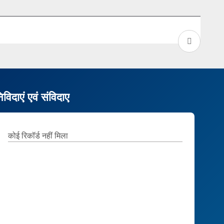
िविदाएं एवं संविदाए
कोई रिकॉर्ड नहीं मिला